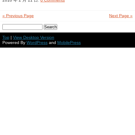
2010 年 2 月 11 日.
0 Comments
« Previous Page
Next Page »
Top
|
View Desktop Version
Powered By
WordPress
and
MobilePress